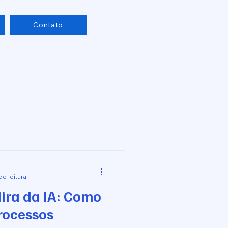
Contato
de leitura
ira da IA: Como
rocessos