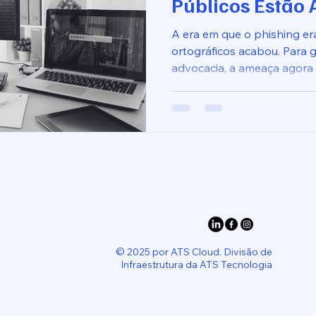
Públicos Estão
Inimigo
A era em que o phishing er
ortográficos acabou. Para g
advocacia, a ameaça agora v
fluente e conhece os prazo
os estagiários.
© 2025 por ATS Cloud. Divisão de
Infraestrutura da ATS Tecnologia