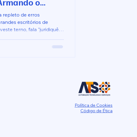
 Armando o
a repleto de erros
randes escritórios de
este terno, fala "juridiquês"
s processuais melhor que
Política de Cookies
Código de Ética