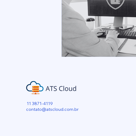
11 3871-4119
contato@atscloud.com.br