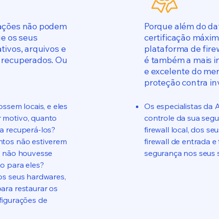
rações não podem
Porque além do da
ue os seus
certificação máxima
tivos, arquivos e
plataforma de fire
 recuperados. Ou
é também a mais in
e excelente do me
proteção contra in
ossem locais, e eles
Os especialistas da
 motivo, quanto
controle da sua segu
a recuperá-los?
firewall local, dos se
ntos não estiverem
firewall de entrada 
e não houvesse
segurança nos seus 
o para eles?
os seus hardwares,
ara restaurar os
figurações de