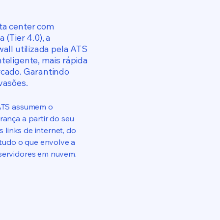
ta center com
 (Tier 4.0), a
wall utilizada pela ATS
teligente, mais rápida
rcado. Garantindo
vasões.
 ATS assumem o
rança a partir do seu
us links de internet, do
e tudo o que envolve a
servidores em nuvem.