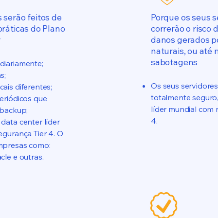
serão feitos de
Porque os seus s
ráticas do Plano
correrão o risco 
y
danos gerados p
naturais, ou até
sabotagens
diariamente;
s;
Os seus servidore
ais diferentes;
totalmente seguro,
eriódicos que
líder mundial com 
 backup;
4.
data center líder
egurança Tier 4. O
mpresas como:
cle e outras.