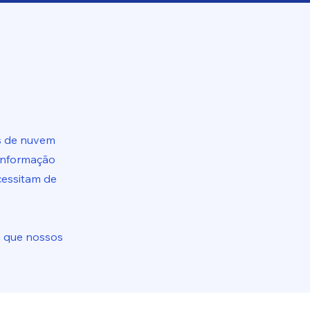
s de nuvem
 informação
cessitam de
a que nossos