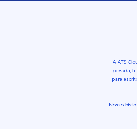
A ATS Clo
privada, t
para escri
Nosso histó