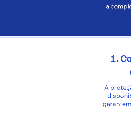
a comple
1. C
A proteçã
disponi
garantem 