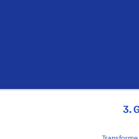
de gestão (HIS/ER
de qualquer
dispositivo e lugar
Seus dados fica
centralizados e
seguros na nuvem
3. 
Transforme 