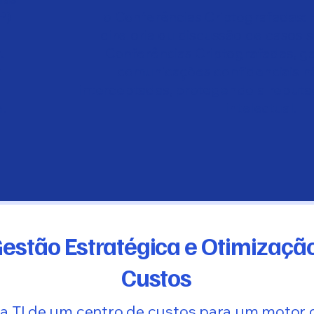
P)
o Conferências Criptografadas: 
diretoria ou discussão de casos sig
.
Conferências Criptografadas, g
m
comunicações confidenciais n
interceptadas, protegendo a reputa
.
intelectual.
Gestão Estratégica e Otimizaçã
Custos
a TI de um centro de custos para um motor 