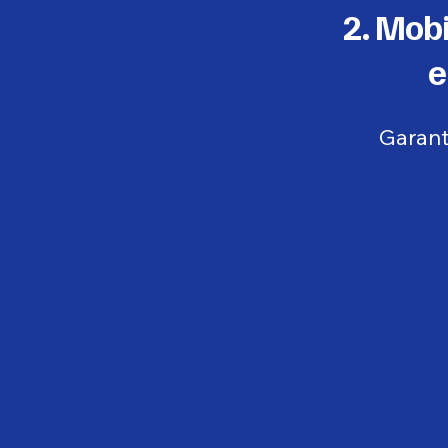
2. Mob
e
Garant
Desktop como Serv
(DaaS):
Permita que médico
colaboradores
acessem seus
desktops virtuais
prontuários e siste