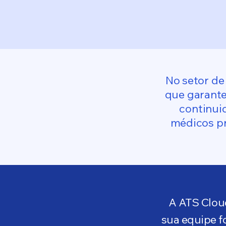
No setor de
que garante
continuid
médicos pr
A ATS Cloud
sua equipe f