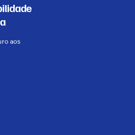
ilidade
ca
uro aos
ficada:
ubstitua o sistema
antem ramais em
or, Gravação de
pliance), URA e
de gestão.