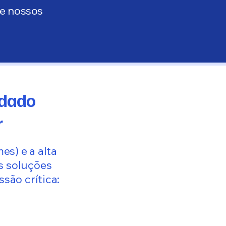
de nossos
idado
r
es) e a alta
s soluções
são crítica: