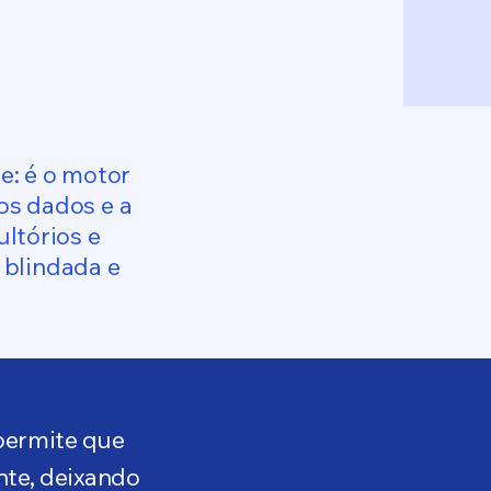
e: é o motor
os dados e a
ultórios e
 blindada e
 permite que
nte, deixando