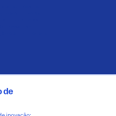
Para reuniões de
ilosos, utilize as
arantindo que as
ão possam ser
ção e a propriedade
o de
de inovação: