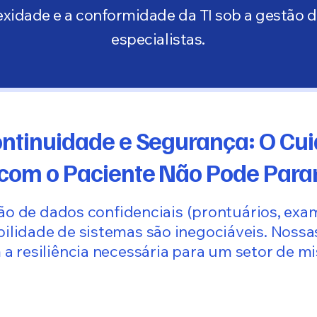
xidade e a conformidade da TI sob a gestão 
especialistas.
ontinuidade e Segurança: O Cu
com o Paciente Não Pode Para
o de dados confidenciais (prontuários, exam
bilidade de sistemas são inegociáveis. Nossa
a resiliência necessária para um setor de mis