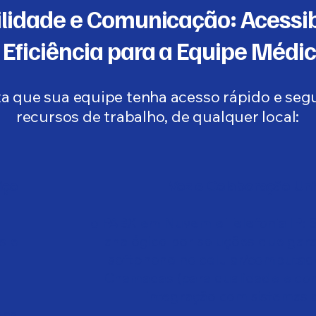
ilidade e Comunicação: Acessib
 Eficiência para a Equipe Médi
a que sua equipe tenha acesso rápido e seg
recursos de trabalho, de qualquer local:
iço
Voz e Colaboração Uni
o PABX em Nuvem e Telefonia IP: S
s e
analógico por soluções que gar
softphone no celular/computad
Chamadas (para qualidade e com
,
integração com sistemas 
mas