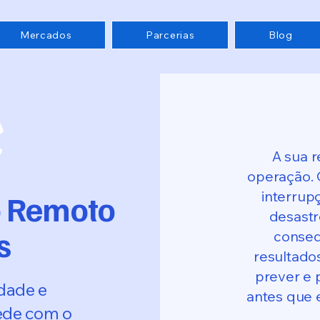
Mercados
Parcerias
Blog
A sua r
operação. 
interrup
 Remoto
desastr
s
conseq
resultados
prever e 
dade e
antes que 
ede com o