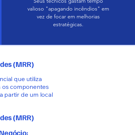
Seus técnicos gastam tempo
valioso "apagando incêndios" em
vez de focar em melhorias
estratégicas.
edes (MRR)
ial que utiliza
os os componentes
a partir de um local
edes (MRR)
 Negócio: