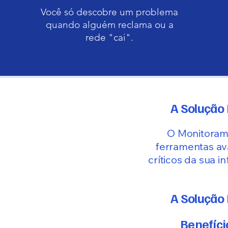
Você só descobre um problema
quando alguém reclama ou a
rede "cai".
A Solução
O Monitorame
ferramentas av
críticos da sua i
A Solução
Benefíci