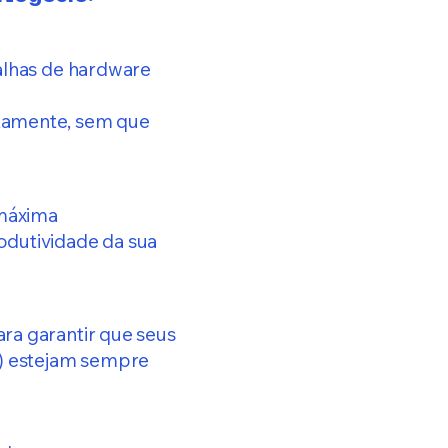
falhas de hardware
otamente, sem que
 máxima
odutividade da sua
ara garantir que seus
es) estejam sempre