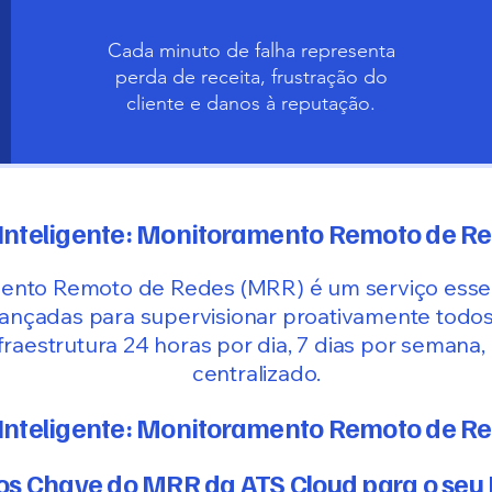
Cada minuto de falha representa
perda de receita, frustração do
cliente e danos à reputação.
 Inteligente: Monitoramento Remoto de R
nto Remoto de Redes (MRR) é um serviço essenc
ançadas para supervisionar proativamente tod
nfraestrutura 24 horas por dia, 7 dias por semana, 
centralizado.
 Inteligente: Monitoramento Remoto de R
os Chave do MRR da ATS Cloud para o seu