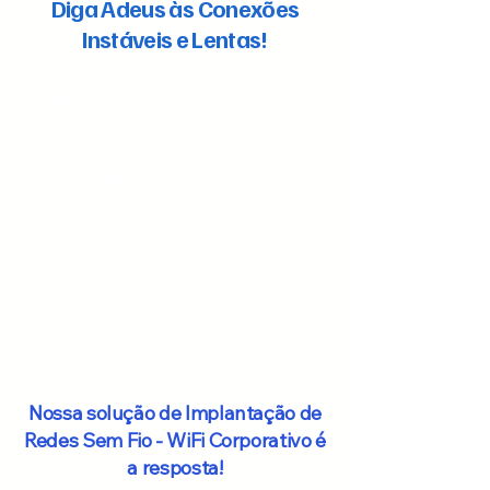
Diga Adeus às Conexões
Instáveis e Lentas!
Quedas de Conexão
em reuniões
importantes?
Velocidade Lenta
que atrapalha
o trabalho em nuvem?
Pontos Cegos
que impedem a
mobilidade da equipe?
Preocupações com a Segurança
dos dados da sua rede?
Nossa solução de Implantação de
Redes Sem Fio - WiFi Corporativo é
a resposta!