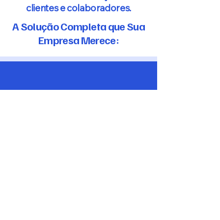
clientes e colaboradores.
A Solução Completa que Sua
Empresa Merece:
Planejame
nto e Site
Survey:
Mapeamento detalhado
do ambiente e projeto
de arquitetura de rede.