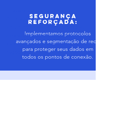
Impulsione Seus Negócios com a
Segurança
Otimização dos seus Links!
Reforçada:
Em um mundo cada vez mais digital,
Implementamos protocolos
a conectividade não é apenas um
avançados e segmentação de rede
luxo, é o motor que impulsiona seus
para proteger seus dados em
negócios ...
todos os pontos de conexão.
Implantação de Conectividade
(Privada / Pública / Híbrida)
Proteja o Seu Ativo Mais Valioso: A