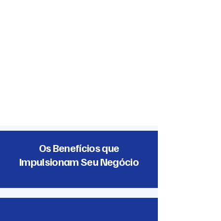
Abrace o melhor dos dois
mundos. Otimize o tráfego,
reduza custos e garanta a
performance de aplicações
críticas, utilizando a inteligência
para escolher o melhor caminho
— seja ele a rede pública para
serviços não sensíveis ou a rede
privada para dados essenciais.
Os Benefícios que
Impulsionam Seu Negócio