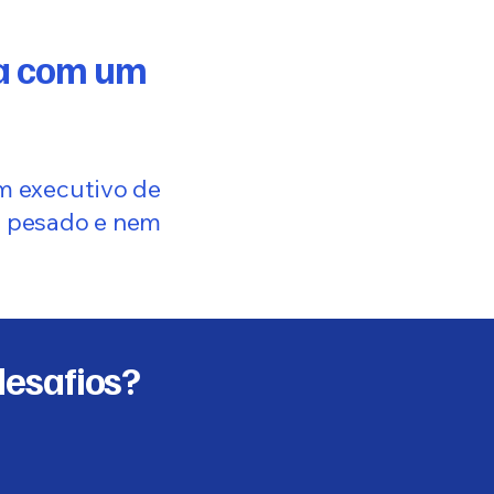
sa com um
m executivo de
o pesado e nem
desafios?