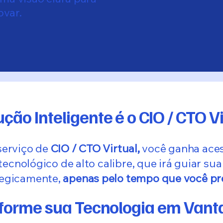
ovar.
ução Inteligente é o CIO / CTO Vi
serviço de
CIO / CTO Virtual,
você ganha aces
tecnológico de alto calibre, que irá guiar s
tegicamente,
apenas pelo tempo que você pr
forme sua Tecnologia em Van