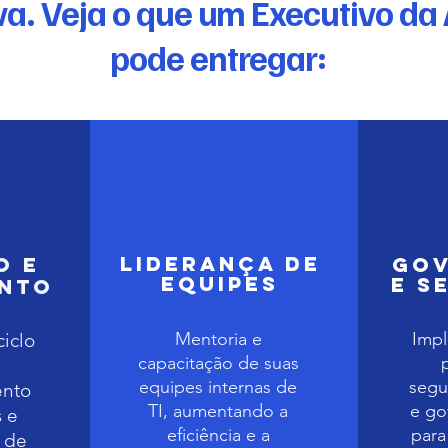
a. Veja o que um Executivo da
pode entregar:
Liderança de
o e
Go
Equipes
e S
ento
Mentoria e
Imp
ciclo
capacitação de suas
equipes internas de
segu
ento
TI, aumentando a
e go
 e
eficiência e a
par
o de