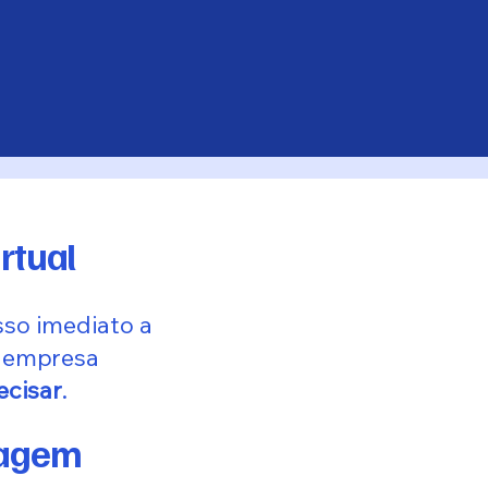
rtual
so imediato a
ua empresa
ecisar
.
tagem