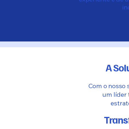
in
A Sol
Com o nosso 
um líder 
estra
Trans