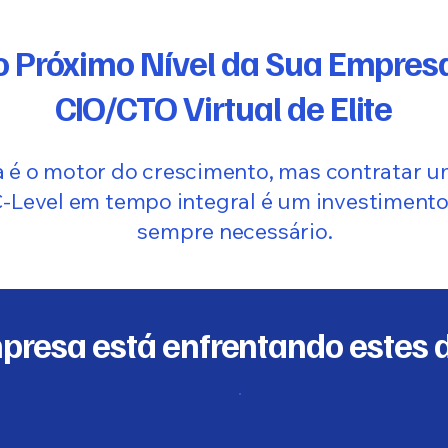
o Próximo Nível da Sua Empre
CIO/CTO Virtual de Elite
a é o motor do crescimento, mas contratar u
C-Level em tempo integral é um investiment
sempre necessário.
presa está enfrentando estes 