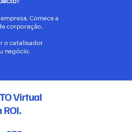
mpacto?
ua empresa. Comece a
de corporação.
 o catalisador
u negócio.
O Virtual
 ROI.