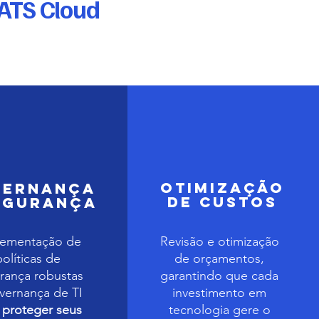
 ATS Cloud
Otimização
vernança
de Custos
egurança
lementação de
Revisão e otimização
políticas de
de orçamentos,
rança robustas
garantindo que cada
vernança de TI
investimento em
a
proteger seus
tecnologia gere o