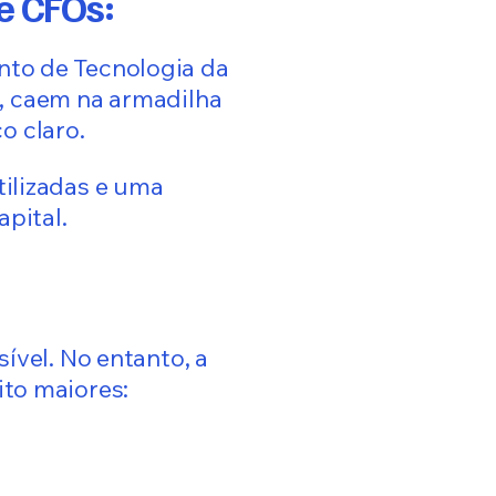
e CFOs:
nto de Tecnologia da
, caem na armadilha
o claro.
tilizadas e uma
pital.
ível. No entanto, a
ito maiores:
 Precipitadas: