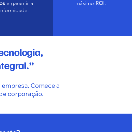
os
e garantir a
máximo
ROI
.
nformidade.
ecnologia,
tegral.”
ua empresa. Comece a
de corporação.