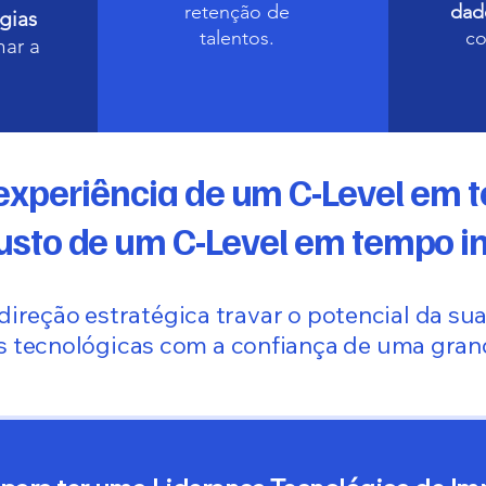
retenção de
dad
gias
talentos.
co
nar a
experiência de um C-Level em t
usto de um C-Level em tempo in
 direção estratégica travar o potencial da s
s tecnológicas com a confiança de uma gran