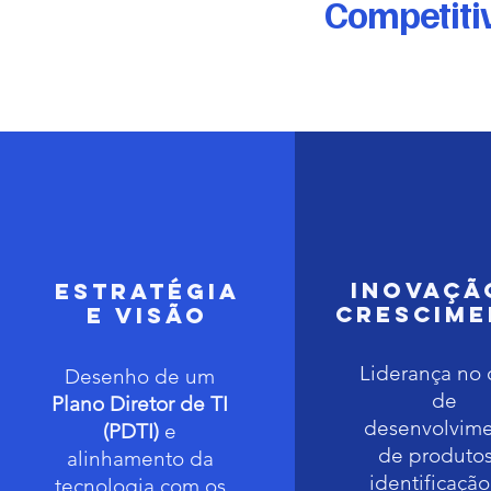
Competitiv
Inovaçã
Estratégia
Crescim
e Visão
Liderança no 
Desenho de um
de
Plano Diretor de TI
desenvolvim
(PDTI)
e
de produtos
alinhamento da
identificaçã
tecnologia com os