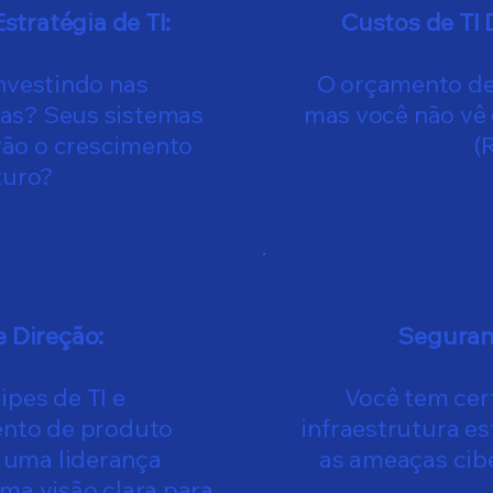
Estratégia de TI:
Custos de TI 
nvestindo nas
O orçamento de 
tas? Seus sistemas
mas você não vê 
rão o crescimento
(
turo?
e Direção:
Seguranç
pes de TI e
Você tem cer
nto de produto
infraestrutura es
 uma liderança
as ameaças cibe
ma visão clara para