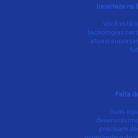
Incerteza na 
Você está i
tecnologias cer
atuais suporta
fu
Falta d
Suas equi
desenvolvime
precisam de
experiente e de u