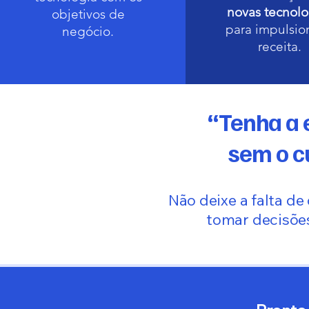
novas tecnolo
objetivos de
para impulsio
negócio.
receita.
“Tenha a 
sem o c
Não deixe a falta de
tomar decisõe