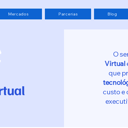
Mercados
Parcerias
Blog
O se
Virtual
que p
tecnológ
rtual
custo e
executi